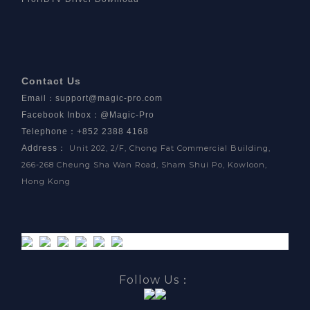
Contact Us
Email
：
support@magic-pro.com
Facebook Inbox
：
@Magic-Pro
Telephone：+852 2388 4168
Address
：
Unit 202, 2/F, Chong Fat Commercial Building,
266-268 Cheung Sha Wan Road, Sham Shui Po, Kowloon,
Hong Kong
Follow Us：