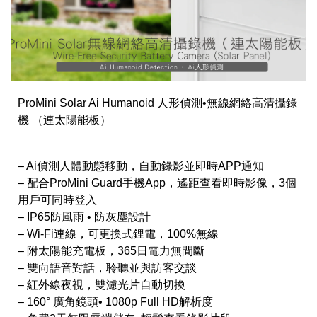
ProMini Solar Ai Humanoid 人形偵測•無線網絡高清攝錄
機 （連太陽能板）
– Ai偵測人體動態移動，自動錄影並即時APP通知
– 配合ProMini Guard手機App，遙距查看即時影像，3個
用戶可同時登入
– IP65防風雨 • 防灰塵設計
– Wi-Fi連線，可更換式鋰電，100%無線
– 附太陽能充電板，365日電力無間斷
– 雙向語音對話，聆聽並與訪客交談
– 紅外線夜視，雙濾光片自動切換
– 160° 廣角鏡頭• 1080p Full HD解析度