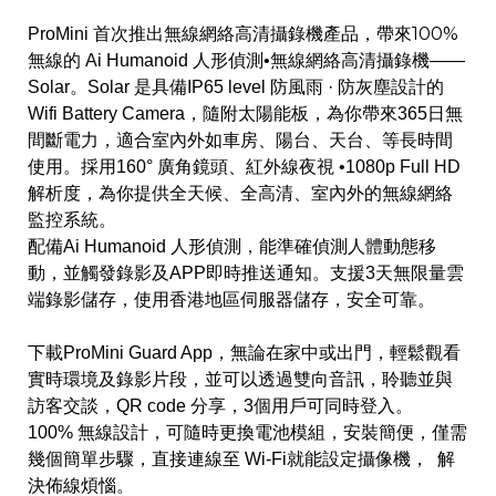
100%
ProMini 首次推出無線網絡高清攝錄機產品，帶來
無線的
Ai Humanoid 人形偵測•無線網絡高清攝錄機——
Solar。Solar 是具備IP65 level 防風雨 ·​​ 防灰塵設計的
Wifi Battery Camera，隨附太陽能板，為你帶來365日無
間斷電力，適合室內外如車房、陽台、天台、等長時間
使用。採用160° 廣角鏡頭、紅外線夜視 •1080p Full HD
解析度，為你提供全天候、全高清、室內外的無線網絡
監控系統。
配備Ai Humanoid 人形偵測，能準確偵測人體動態移
動，並觸發錄影及APP即時推送通知。支援3天無限量雲
端錄影儲存，
使用香港地區伺服器儲存，安全可靠。
下載ProMini Guard App，無論在家中或出門，輕鬆觀看
實時環境及錄影片段，並可以透過雙向音訊，
聆聽並與
訪客交談，QR code 分享，
3個用戶可同時登入。
100% 無線設計，可隨時更換電池模組，安裝簡便，僅需
幾個簡單步驟，直接連線至 Wi-Fi就能設定攝像機， 解
決佈線煩惱。