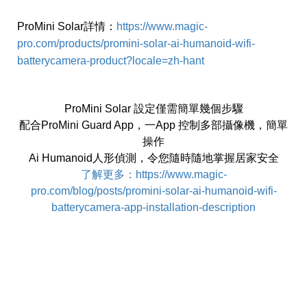
ProMini Solar詳情：
https://www.magic-
pro.com/products/promini-solar-ai-humanoid-wifi-
batterycamera-product?locale=zh-hant
ProMini Solar 設定僅需簡單幾個步驟
配合ProMini Guard App，一App 控制多部攝像機，簡單
操作
Ai Humanoid人形偵測，令您隨時隨地掌握居家安全
了解更多：
https://www.magic-
pro.com/blog/posts/promini-solar-ai-humanoid-wifi-
batterycamera-app-installation-description