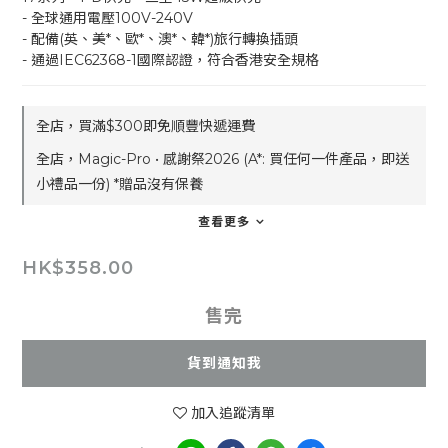
- 全球通用電壓100V-240V
- 配備(英、美*、歐*、澳*、韓*)旅行轉換插頭
- 通過IEC62368-1國際認證，符合香港安全規格
全店，買滿$300即免順豐快遞運費
全店，Magic-Pro • 感謝祭2026 (A*: 買任何一件產品，即送
小禮品一份) *贈品沒有保養
查看更多
HK$358.00
售完
貨到通知我
加入追蹤清單