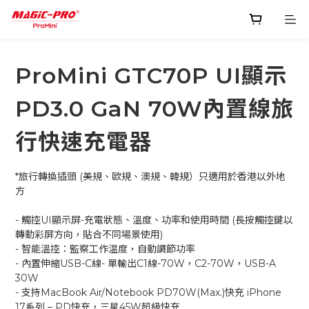
ProMini GTC70P UI顯示
PD3.0 GaN 70W內置線旅
行快速充電器
*旅行轉換插頭 (美規、歐規、澳規、韓規）只適用於香港以外地
方
- 觸控UI顯示屏-充電狀態、溫度、功率和使用時間 (長按觸控鍵以
轉動彩屏方向，貼合不同場景使用)
- 智能溫控：監察工作温度，自動調節功率
- 內置伸縮USB-C線- 單輸出C1線-70W，C2-70W，USB-A 
30W
- 支持MacBook Air/Notebook PD70W(Max.)快充 iPhone 
17系列 – PD快充，三星45W超級快充