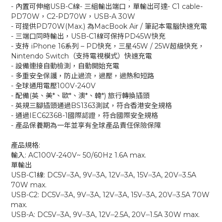
- 內置可伸縮USB-C線- 三組輸出端口，單輸出可達- C1 cable-
PD70W，C2-PD70W，USB-A 30W
- 可提供PD70W(Max.) 為MacBook Air / 筆記本電腦快速充電
- 三端口同時輸出，USB-C1線可保持PD45W快充
- 支持 iPhone 16系列 – PD快充，三星45W / 25W超級快充，
Nintendo Switch（支持電視模式）快速充電
- 設備連接自動檢測，自動開始充電
- 多重安全保護，防止過流，過壓，過熱和短路
- 全球通用電壓100V-240V
- 配備(英、美*、歐*、澳*、韓*) 旅行轉換插頭
- 英規三腳插頭通過BS1363測試，符合香港安全規格
- 通過IEC62368-1國際認證，符合國際安全規格
- 產品保養期為一年並享有全球產品責任保險保障
產品規格:
輸入: AC100V-240V~ 50/60Hz 1.6A max.
單輸出
USB-C1線: DC5V⎓3A, 9V⎓3A, 12V⎓3A, 15V⎓3A, 20V⎓3.5A
70W max.
USB-C2: DC5V⎓3A, 9V⎓3A, 12V⎓3A, 15V⎓3A, 20V⎓3.5A 70W
max.
USB-A: DC5V⎓3A, 9V⎓3A, 12V⎓2.5A, 20V⎓1.5A 30W max.