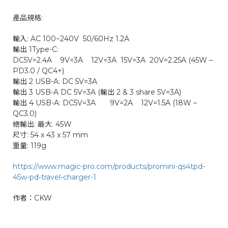
產品規格:
輸入: AC 100~240V 50/60Hz 1.2A
輸出 1Type-C:
DC5V=2.4A 9V=3A 12V=3A 15V=3A 20V=2.25A (45W –
PD3.0 / QC4+)
輸出 2 USB-A: DC 5V=3A
輸出 3 USB-A DC 5V=3A (輸出 2 & 3 share 5V=3A)
輸出 4 USB-A: DC5V=3A 9V=2A 12V=1.5A (18W –
QC3.0)
總輸出: 最大. 45W
尺寸: 54 x 43 x 57 mm
重量: 119g
https://www.magic-pro.com/products/promini-qs4tpd-
45w-pd-travel-charger-1
作者：CKW