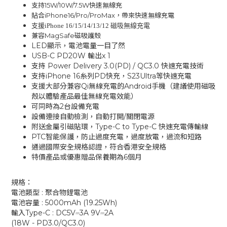
支持15W/10W/7.5W快速無線充
貼合iPhone16/Pro/ProMax，帶來快速無線充電
支援iPhone 16/15/14
/13/12 磁
吸無線充電
兼容MagSafe磁吸護殼
LED顯示，電池電量一目了然
USB-C PD20W 輸出x 1
支持 Power Delivery 3.0(PD) / QC3.0 快速充電技術
支持iPhone 16糸列PD快充，S23Ultra等快速充電
支援大部分兼容Qi無線充電的Android手機（建議使用磁吸
殼以體驗產品最佳無線充電效能）
可同時為2台設備充電
設備連接自動檢測，自動打開/關閉電源
附送金屬引磁貼環，Type-C to Type-C 快速充電傳輸線
PTC智能保護，防止過度充電，過度放電，過流和短路
通過國際安全規格認證，符合香港安全規格
特價產品或優惠贈品保養期為6個月
規格：
電池類型 : 聚合物鋰電池
電池容量 : 5000mAh (19.25Wh)
輸入Type-C : DC5V⎓3A 9V⎓2A
(18W - PD3.0/QC3.0)