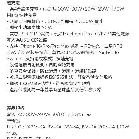
速充電
- 為4台設備充電，可提供100W+30W+20W+20W (170W
Max,) 快速充電
- 八端口同時輸出，USB-C1可保持PD100W 輸出
- 總輸出功率高達170W
- 兼容USB-C PD設備，例如Macbook Pro 16”/15” 和其他電源
輸入為USB-C的設備
- 支持 iPhone 16/Pro/Pro Max 系列 – PD快充，三星PPS
45W / 25W超級快充，華為SCP 5A超級快充，Nintendo
Switch（支持電視模式）快速充電
- 設備連接自動檢測，自動開始充電
- 多重安全保護，防止過流，過壓，過熱和短路
- 英規三腳電源線通過BS1363測試，符合香港安全規格
- 通過IEC62368-1認證，符合國際安全規格
- 產品保養期為一年並享有全球產品責任保險保障
產品規格:
輸入: AC100V-240V~ 50/60Hz 4.5A max.
單輸出
USB-C1: DC5V⎓3A, 9V⎓3A, 12V⎓3A, 15V⎓3A, 20V⎓5A 100W
max.