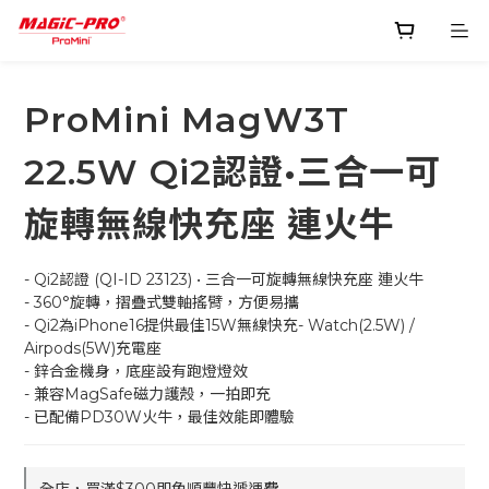
ProMini MagW3T
22.5W Qi2認證•三合一可
旋轉無線快充座 連火牛
- Qi2認證 (QI-ID 23123) • 三合一可旋轉無線快充座 連火牛
- 360°旋轉，摺疊式雙軸搖臂，方便易攜
- Qi2為iPhone16提供最佳15W無線快充- Watch(2.5W) / 
Airpods(5W)充電座
- 鋅合金機身，底座設有跑燈燈效
- 兼容MagSafe磁力護殼，一拍即充
- 已配備PD30W火牛，最佳效能即體驗